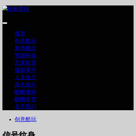
跳
至
内
容
首页
创意酷玩
新奇概念
节能环保
艺术欣赏
摄影美学
人文生态
杂七杂八
酷蝌测评
酷蝌有货
关于我们
创意酷玩
信号纹身