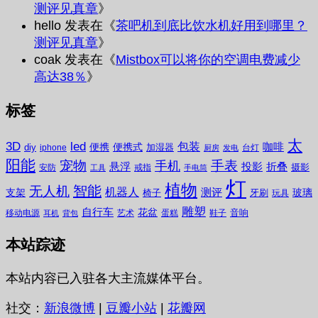
测评见真章
》
hello
发表在《
茶吧机到底比饮水机好用到哪里？
测评见真章
》
coak
发表在《
Mistbox可以将你的空调电费减少
高达38％
》
标签
太
3D
led
包装
咖啡
便携
便携式
diy
加湿器
iphone
台灯
厨房
发电
阳能
宠物
手表
手机
悬浮
投影
折叠
摄影
安防
戒指
工具
手电筒
灯
植物
无人机
智能
机器人
测评
支架
玻璃
椅子
牙刷
玩具
雕塑
自行车
花盆
音响
移动电源
艺术
蛋糕
鞋子
耳机
背包
本站踪迹
本站内容已入驻各大主流媒体平台。
社交：
新浪微博
|
豆瓣小站
|
花瓣网