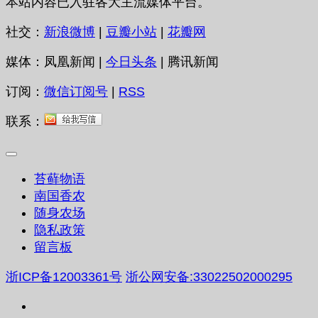
本站内容已入驻各大主流媒体平台。
社交：
新浪微博
|
豆瓣小站
|
花瓣网
媒体：凤凰新闻 |
今日头条
| 腾讯新闻
订阅：
微信订阅号
|
RSS
联系：
苔藓物语
南国香农
随身农场
隐私政策
留言板
浙ICP备12003361号
浙公网安备:33022502000295