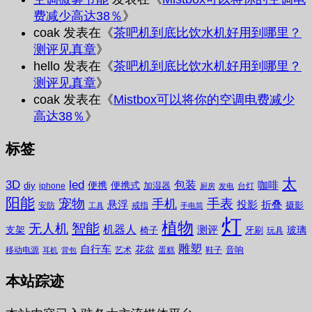
费减少高达38％
》
coak
发表在《
茶吧机到底比饮水机好用到哪里？
测评见真章
》
hello
发表在《
茶吧机到底比饮水机好用到哪里？
测评见真章
》
coak
发表在《
Mistbox可以将你的空调电费减少
高达38％
》
标签
太
3D
led
包装
咖啡
便携
便携式
diy
加湿器
iphone
台灯
厨房
发电
阳能
宠物
手表
手机
悬浮
投影
折叠
摄影
安防
戒指
工具
手电筒
灯
植物
无人机
智能
机器人
测评
支架
玻璃
椅子
牙刷
玩具
雕塑
自行车
花盆
音响
移动电源
艺术
蛋糕
鞋子
耳机
背包
本站踪迹