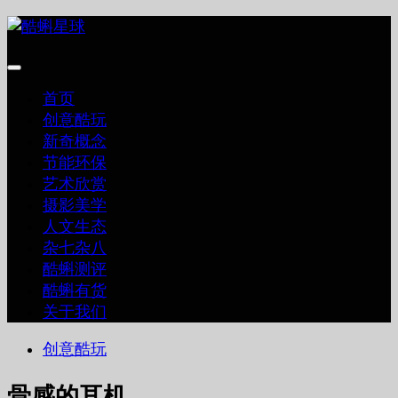
跳
至
内
容
首页
创意酷玩
新奇概念
节能环保
艺术欣赏
摄影美学
人文生态
杂七杂八
酷蝌测评
酷蝌有货
关于我们
创意酷玩
骨感的耳机