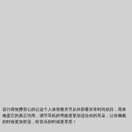
设计师煞费苦心的让这个人体骨骼关节从外部看非常时尚炫目，用来
掩盖它的真正功用，调节耳机的弯曲度更加适合你的耳朵，让你佩戴
的时候更加舒适，听音乐的时候更享受！