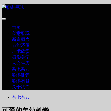
跳
至
内
容
首页
创意酷玩
新奇概念
节能环保
艺术欣赏
摄影美学
人文生态
杂七杂八
酷蝌测评
酷蝌有货
关于我们
杂七杂八
可爱的年幼树懒