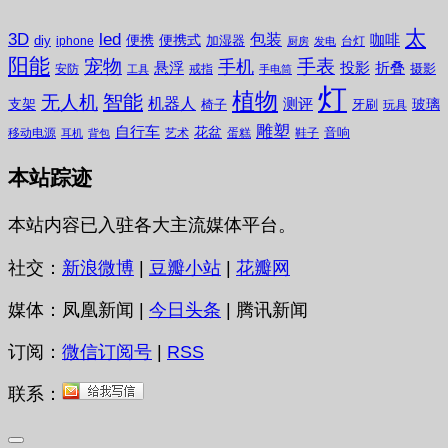
太
3D
led
包装
咖啡
便携
便携式
diy
加湿器
iphone
台灯
厨房
发电
阳能
宠物
手表
手机
悬浮
投影
折叠
摄影
安防
戒指
工具
手电筒
灯
植物
无人机
智能
机器人
测评
支架
玻璃
椅子
牙刷
玩具
雕塑
自行车
花盆
音响
移动电源
艺术
蛋糕
鞋子
耳机
背包
本站踪迹
本站内容已入驻各大主流媒体平台。
社交：
新浪微博
|
豆瓣小站
|
花瓣网
媒体：凤凰新闻 |
今日头条
| 腾讯新闻
订阅：
微信订阅号
|
RSS
联系：