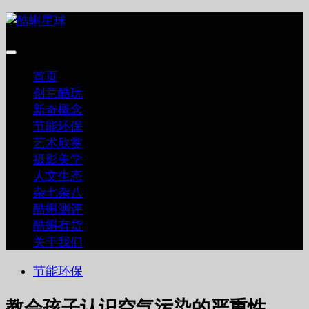
跳
至
内
容
首页
创意酷玩
新奇概念
节能环保
艺术欣赏
摄影美学
人文生态
杂七杂八
酷蝌测评
酷蝌有货
关于我们
节能环保
教会孩子认识空气污染的严重性