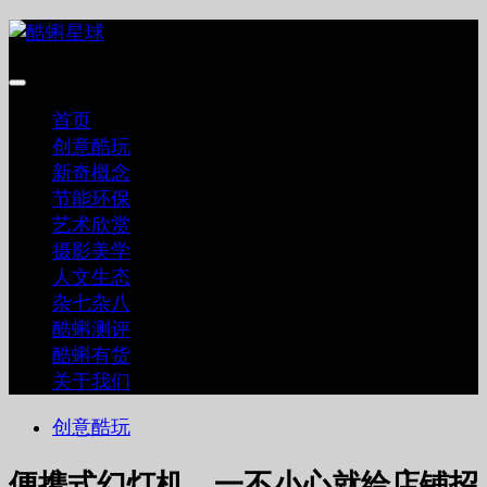
跳
至
内
容
首页
创意酷玩
新奇概念
节能环保
艺术欣赏
摄影美学
人文生态
杂七杂八
酷蝌测评
酷蝌有货
关于我们
创意酷玩
便携式幻灯机，一不小心就给店铺招