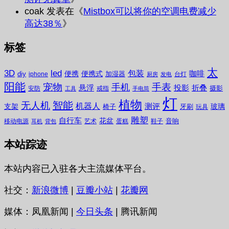
coak
发表在《
Mistbox可以将你的空调电费减少
高达38％
》
标签
太
3D
led
包装
咖啡
便携
便携式
diy
加湿器
iphone
台灯
厨房
发电
阳能
宠物
手表
手机
悬浮
投影
折叠
摄影
安防
戒指
工具
手电筒
灯
植物
无人机
智能
机器人
测评
支架
玻璃
椅子
牙刷
玩具
雕塑
自行车
花盆
音响
移动电源
艺术
蛋糕
鞋子
耳机
背包
本站踪迹
本站内容已入驻各大主流媒体平台。
社交：
新浪微博
|
豆瓣小站
|
花瓣网
媒体：凤凰新闻 |
今日头条
| 腾讯新闻