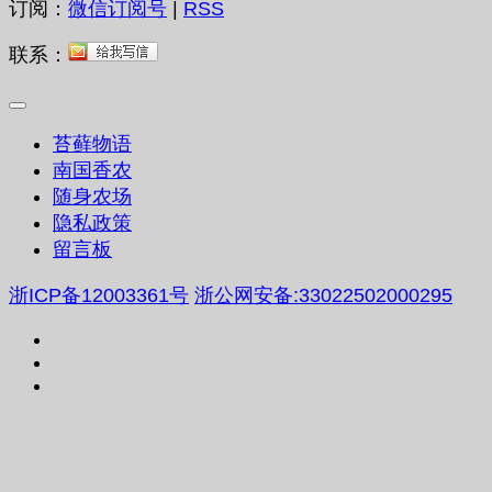
订阅：
微信订阅号
|
RSS
联系：
苔藓物语
南国香农
随身农场
隐私政策
留言板
浙ICP备12003361号
浙公网安备:33022502000295