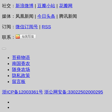
社交：
新浪微博
|
豆瓣小站
|
花瓣网
媒体：凤凰新闻 |
今日头条
| 腾讯新闻
订阅：
微信订阅号
|
RSS
联系：
苔藓物语
南国香农
随身农场
隐私政策
留言板
浙ICP备12003361号
浙公网安备:33022502000295