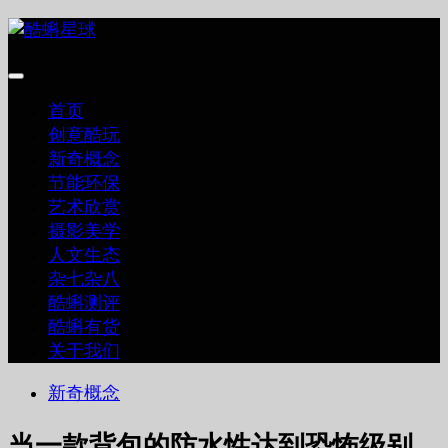
跳
至
内
容
首页
创意酷玩
新奇概念
节能环保
艺术欣赏
摄影美学
人文生态
杂七杂八
酷蝌测评
酷蝌有货
关于我们
新奇概念
当一款背包的防水性达到恐怖级别