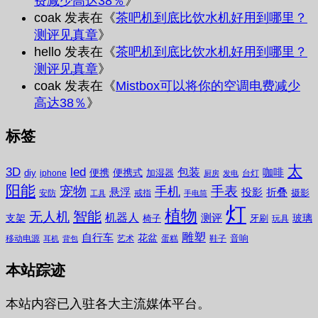
费减少高达38％
》
coak
发表在《
茶吧机到底比饮水机好用到哪里？
测评见真章
》
hello
发表在《
茶吧机到底比饮水机好用到哪里？
测评见真章
》
coak
发表在《
Mistbox可以将你的空调电费减少
高达38％
》
标签
太
3D
led
包装
咖啡
便携
便携式
diy
加湿器
iphone
台灯
厨房
发电
阳能
宠物
手表
手机
悬浮
投影
折叠
摄影
安防
戒指
工具
手电筒
灯
植物
无人机
智能
机器人
测评
支架
玻璃
椅子
牙刷
玩具
雕塑
自行车
花盆
音响
移动电源
艺术
蛋糕
鞋子
耳机
背包
本站踪迹
本站内容已入驻各大主流媒体平台。