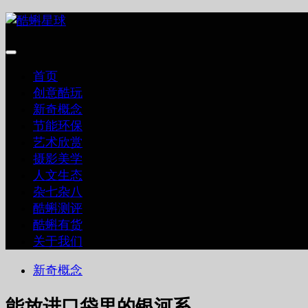
跳
至
内
容
首页
创意酷玩
新奇概念
节能环保
艺术欣赏
摄影美学
人文生态
杂七杂八
酷蝌测评
酷蝌有货
关于我们
新奇概念
能放进口袋里的银河系