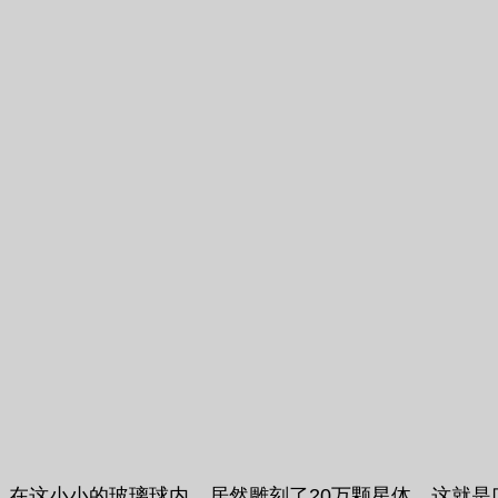
在这小小的玻璃球内，居然雕刻了20万颗星体，这就是口袋