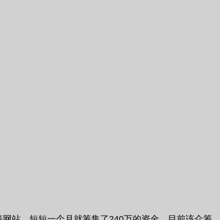
众筹网站，短短一个月就筹集了240万的资金。目前该众筹