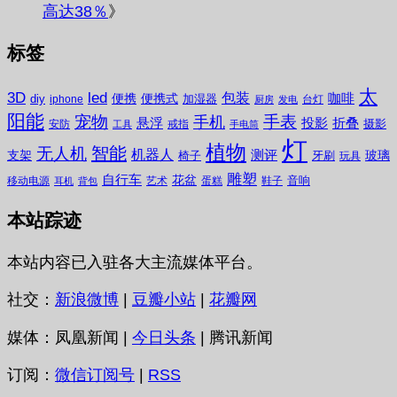
高达38％
》
标签
太
3D
led
包装
咖啡
便携
便携式
diy
加湿器
iphone
台灯
厨房
发电
阳能
宠物
手表
手机
悬浮
投影
折叠
摄影
安防
戒指
工具
手电筒
灯
植物
无人机
智能
机器人
测评
支架
玻璃
椅子
牙刷
玩具
雕塑
自行车
花盆
音响
移动电源
艺术
蛋糕
鞋子
耳机
背包
本站踪迹
本站内容已入驻各大主流媒体平台。
社交：
新浪微博
|
豆瓣小站
|
花瓣网
媒体：凤凰新闻 |
今日头条
| 腾讯新闻
订阅：
微信订阅号
|
RSS