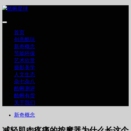
跳
至
内
容
首页
创意酷玩
新奇概念
节能环保
艺术欣赏
摄影美学
人文生态
杂七杂八
酷蝌测评
酷蝌有货
关于我们
新奇概念
减轻肌肉疼痛的按摩器为什么长这个