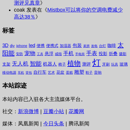
测评见真章
》
coak
发表在《
Mistbox可以将你的空调电费减少
高达38％
》
标签
太
3D
led
包装
咖啡
便携
便携式
diy
加湿器
iphone
台灯
厨房
发电
阳能
宠物
手表
手机
悬浮
投影
折叠
摄影
安防
戒指
工具
手电筒
灯
植物
无人机
智能
机器人
测评
支架
玻璃
椅子
牙刷
玩具
雕塑
自行车
花盆
音响
移动电源
艺术
蛋糕
鞋子
耳机
背包
本站踪迹
本站内容已入驻各大主流媒体平台。
社交：
新浪微博
|
豆瓣小站
|
花瓣网
媒体：凤凰新闻 |
今日头条
| 腾讯新闻