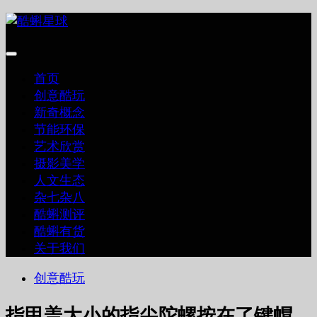
跳
至
内
容
首页
创意酷玩
新奇概念
节能环保
艺术欣赏
摄影美学
人文生态
杂七杂八
酷蝌测评
酷蝌有货
关于我们
创意酷玩
指甲盖大小的指尖陀螺按在了键帽