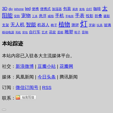
太
3D
led
包装
咖啡
便携
便携式
diy
加湿器
iphone
台灯
厨房
发电
阳能
宠物
手表
手机
悬浮
投影
折叠
摄影
安防
戒指
工具
手电筒
灯
植物
无人机
智能
机器人
测评
支架
玻璃
椅子
牙刷
玩具
雕塑
自行车
花盆
音响
移动电源
艺术
蛋糕
鞋子
耳机
背包
本站踪迹
本站内容已入驻各大主流媒体平台。
社交：
新浪微博
|
豆瓣小站
|
花瓣网
媒体：凤凰新闻 |
今日头条
| 腾讯新闻
订阅：
微信订阅号
|
RSS
联系：