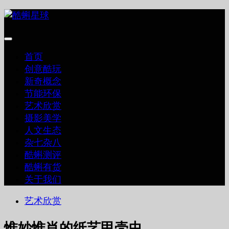
跳
至
内
容
首页
创意酷玩
新奇概念
节能环保
艺术欣赏
摄影美学
人文生态
杂七杂八
酷蝌测评
酷蝌有货
关于我们
艺术欣赏
惟妙惟肖的纸艺甲壳虫