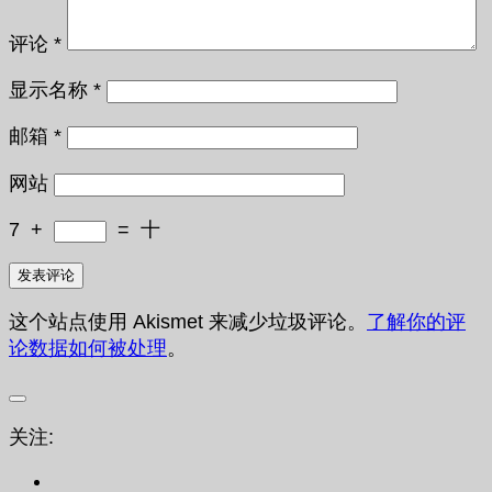
评论
*
显示名称
*
邮箱
*
网站
7
+
=
十
这个站点使用 Akismet 来减少垃圾评论。
了解你的评
论数据如何被处理
。
关注: