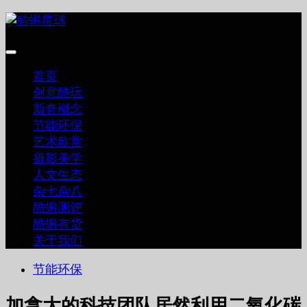
跳
至
内
容
首页
创意酷玩
新奇概念
节能环保
艺术欣赏
摄影美学
人文生态
杂七杂八
酷蝌测评
酷蝌有货
关于我们
节能环保
加拿大的科技团队居然利用二氧化碳