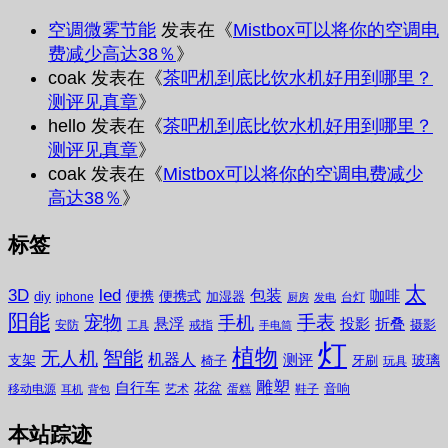
空调微雾节能
发表在《
Mistbox可以将你的空调电
费减少高达38％
》
coak
发表在《
茶吧机到底比饮水机好用到哪里？
测评见真章
》
hello
发表在《
茶吧机到底比饮水机好用到哪里？
测评见真章
》
coak
发表在《
Mistbox可以将你的空调电费减少
高达38％
》
标签
太
3D
led
包装
咖啡
便携
便携式
diy
加湿器
iphone
台灯
厨房
发电
阳能
宠物
手表
手机
悬浮
投影
折叠
摄影
安防
戒指
工具
手电筒
灯
植物
无人机
智能
机器人
测评
支架
玻璃
椅子
牙刷
玩具
雕塑
自行车
花盆
音响
移动电源
艺术
蛋糕
鞋子
耳机
背包
本站踪迹