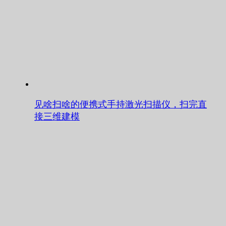
见啥扫啥的便携式手持激光扫描仪，扫完直
接三维建模