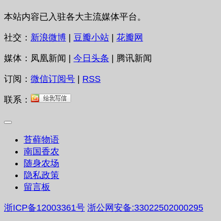
本站内容已入驻各大主流媒体平台。
社交：
新浪微博
|
豆瓣小站
|
花瓣网
媒体：凤凰新闻 |
今日头条
| 腾讯新闻
订阅：
微信订阅号
|
RSS
联系：
苔藓物语
南国香农
随身农场
隐私政策
留言板
浙ICP备12003361号
浙公网安备:33022502000295