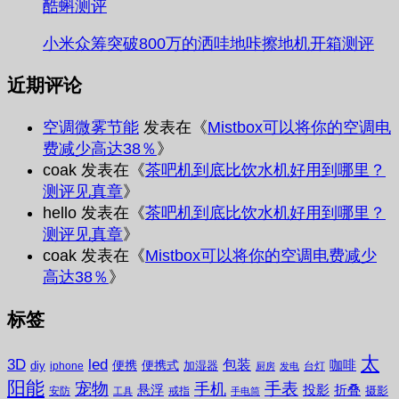
酷蝌测评
小米众筹突破800万的洒哇地咔擦地机开箱测评
近期评论
空调微雾节能
发表在《
Mistbox可以将你的空调电
费减少高达38％
》
coak
发表在《
茶吧机到底比饮水机好用到哪里？
测评见真章
》
hello
发表在《
茶吧机到底比饮水机好用到哪里？
测评见真章
》
coak
发表在《
Mistbox可以将你的空调电费减少
高达38％
》
标签
太
3D
led
包装
咖啡
便携
便携式
diy
加湿器
iphone
台灯
厨房
发电
阳能
宠物
手表
手机
悬浮
投影
折叠
摄影
安防
戒指
工具
手电筒