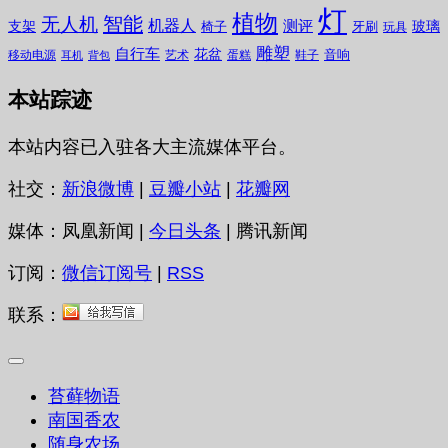
灯
植物
无人机
智能
机器人
测评
支架
玻璃
椅子
牙刷
玩具
雕塑
自行车
花盆
音响
移动电源
艺术
蛋糕
鞋子
耳机
背包
本站踪迹
本站内容已入驻各大主流媒体平台。
社交：
新浪微博
|
豆瓣小站
|
花瓣网
媒体：凤凰新闻 |
今日头条
| 腾讯新闻
订阅：
微信订阅号
|
RSS
联系：
苔藓物语
南国香农
随身农场