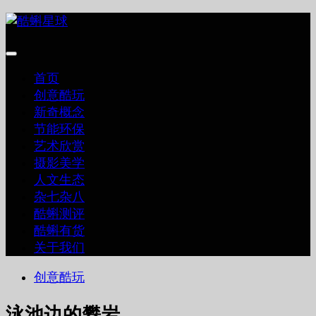
跳
至
内
容
首页
创意酷玩
新奇概念
节能环保
艺术欣赏
摄影美学
人文生态
杂七杂八
酷蝌测评
酷蝌有货
关于我们
创意酷玩
泳池边的攀岩