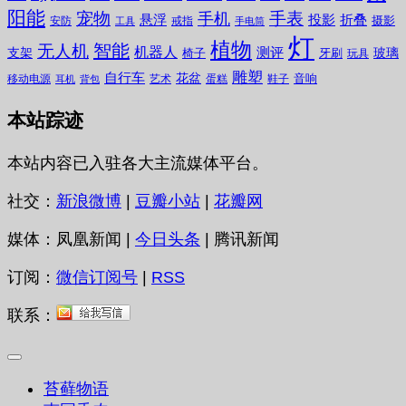
阳能
宠物
手表
手机
悬浮
投影
折叠
摄影
安防
戒指
工具
手电筒
灯
植物
无人机
智能
机器人
测评
支架
玻璃
椅子
牙刷
玩具
雕塑
自行车
花盆
音响
移动电源
艺术
蛋糕
鞋子
耳机
背包
本站踪迹
本站内容已入驻各大主流媒体平台。
社交：
新浪微博
|
豆瓣小站
|
花瓣网
媒体：凤凰新闻 |
今日头条
| 腾讯新闻
订阅：
微信订阅号
|
RSS
联系：
苔藓物语