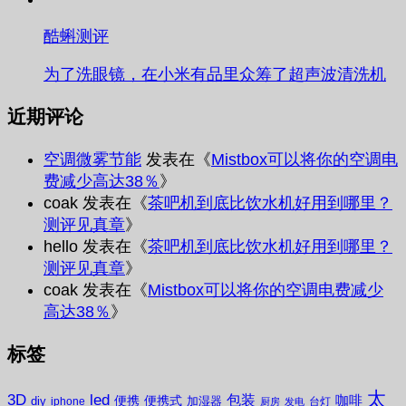
酷蝌测评
为了洗眼镜，在小米有品里众筹了超声波清洗机
近期评论
空调微雾节能
发表在《
Mistbox可以将你的空调电
费减少高达38％
》
coak
发表在《
茶吧机到底比饮水机好用到哪里？
测评见真章
》
hello
发表在《
茶吧机到底比饮水机好用到哪里？
测评见真章
》
coak
发表在《
Mistbox可以将你的空调电费减少
高达38％
》
标签
太
3D
led
包装
咖啡
便携
便携式
diy
加湿器
iphone
台灯
厨房
发电