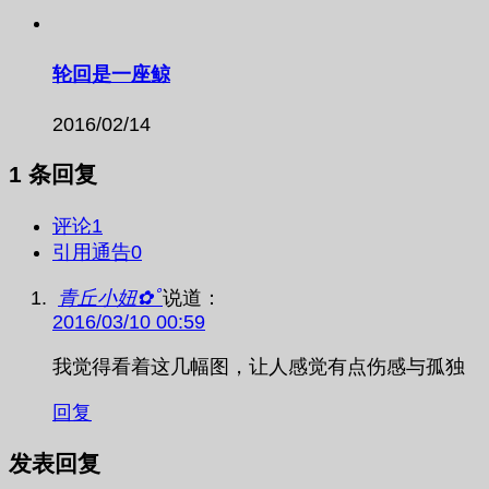
轮回是一座鲸
2016/02/14
1 条回复
评论
1
引用通告
0
青丘小妞✿ﾟ
说道：
2016/03/10 00:59
我觉得看着这几幅图，让人感觉有点伤感与孤独
回复
发表回复