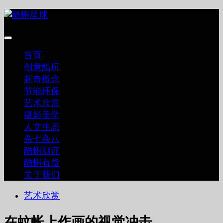
跳
至
内
容
首页
创意酷玩
新奇概念
节能环保
艺术欣赏
摄影美学
人文生态
杂七杂八
酷蝌测评
酷蝌有货
关于我们
艺术欣赏
在蚊帐上作画的视觉冲击