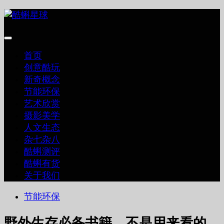
跳
至
内
容
首页
创意酷玩
新奇概念
节能环保
艺术欣赏
摄影美学
人文生态
杂七杂八
酷蝌测评
酷蝌有货
关于我们
节能环保
野外生存必备书籍，不是用来看的