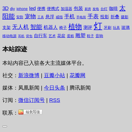
太
3D
led
包装
咖啡
便携
便携式
diy
加湿器
iphone
台灯
厨房
发电
阳能
宠物
手表
手机
悬浮
投影
折叠
摄影
安防
戒指
工具
手电筒
灯
植物
无人机
智能
机器人
测评
支架
玻璃
椅子
牙刷
玩具
雕塑
自行车
花盆
音响
移动电源
艺术
蛋糕
鞋子
耳机
背包
本站踪迹
本站内容已入驻各大主流媒体平台。
社交：
新浪微博
|
豆瓣小站
|
花瓣网
媒体：凤凰新闻 |
今日头条
| 腾讯新闻
订阅：
微信订阅号
|
RSS
联系：