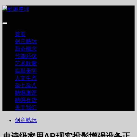
跳
至
内
容
首页
创意酷玩
新奇概念
节能环保
艺术欣赏
摄影美学
人文生态
杂七杂八
酷蝌测评
酷蝌有货
关于我们
创意酷玩
史诗级家用AR现实投影增强设备正