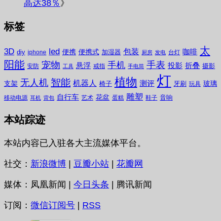
高达38％
》
标签
太
3D
led
包装
咖啡
便携
便携式
diy
加湿器
iphone
台灯
厨房
发电
阳能
宠物
手表
手机
悬浮
投影
折叠
摄影
安防
戒指
工具
手电筒
灯
植物
无人机
智能
机器人
测评
支架
玻璃
椅子
牙刷
玩具
雕塑
自行车
花盆
音响
移动电源
艺术
蛋糕
鞋子
耳机
背包
本站踪迹
本站内容已入驻各大主流媒体平台。
社交：
新浪微博
|
豆瓣小站
|
花瓣网
媒体：凤凰新闻 |
今日头条
| 腾讯新闻
订阅：
微信订阅号
|
RSS