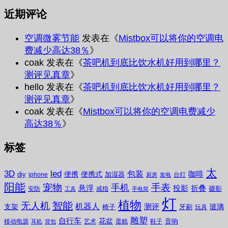
近期评论
空调微雾节能
发表在《
Mistbox可以将你的空调电
费减少高达38％
》
coak
发表在《
茶吧机到底比饮水机好用到哪里？
测评见真章
》
hello
发表在《
茶吧机到底比饮水机好用到哪里？
测评见真章
》
coak
发表在《
Mistbox可以将你的空调电费减少
高达38％
》
标签
太
3D
led
包装
咖啡
便携
便携式
diy
加湿器
iphone
台灯
厨房
发电
阳能
宠物
手表
手机
悬浮
投影
折叠
摄影
安防
戒指
工具
手电筒
灯
植物
无人机
智能
机器人
测评
支架
玻璃
椅子
牙刷
玩具
雕塑
自行车
花盆
音响
移动电源
艺术
蛋糕
鞋子
耳机
背包