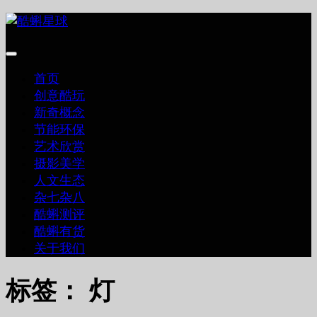
跳
至
内
容
首页
创意酷玩
新奇概念
节能环保
艺术欣赏
摄影美学
人文生态
杂七杂八
酷蝌测评
酷蝌有货
关于我们
标签：
灯