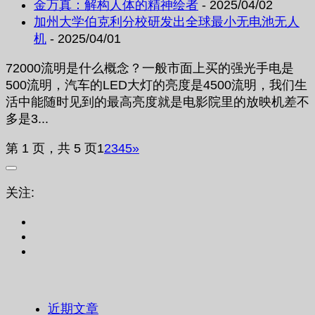
金万真：解构人体的精神绘者
- 2025/04/02
加州大学伯克利分校研发出全球最小无电池无人
机
- 2025/04/01
72000流明是什么概念？一般市面上买的强光手电是
500流明，汽车的LED大灯的亮度是4500流明，我们生
活中能随时见到的最高亮度就是电影院里的放映机差不
多是3...
第 1 页，共 5 页
1
2
3
4
5
»
关注:
近期文章